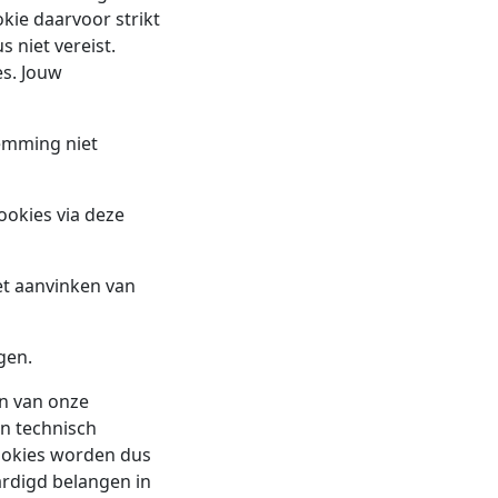
kie daarvoor strikt
 niet vereist.
es. Jouw
emming niet
ookies via deze
et aanvinken van
gen.
en van onze
jn technisch
cookies worden dus
rdigd belangen in