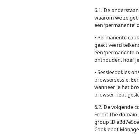
6.1. De onderstaan
waarom we ze gebr
een ‘permanente’ of 
• Permanente cooki
geactiveerd telken
een ‘permanente co
onthouden, hoef je 
• Sessiecookies ons
browsersessie. Een
wanneer je het bro
browser hebt geslo
6.2. De volgende c
Error: The domain 
group ID a3d7e5ce-
Cookiebot Manager