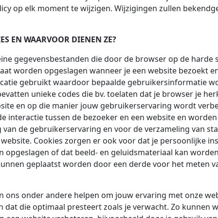
licy op elk moment te wijzigen. Wijzigingen zullen beken
KIES EN WAARVOOR DIENEN ZE?
kleine gegevensbestanden die door de browser op de harde s
aat worden opgeslagen wanneer je een website bezoekt en
icatie gebruikt waardoor bepaalde gebruikersinformatie w
vatten unieke codes die bv. toelaten dat je browser je herk
ite en op die manier jouw gebruikerservaring wordt verbe
e interactie tussen de bezoeker en een website en worden
 van de gebruikerservaring en voor de verzameling van sta
website. Cookies zorgen er ook voor dat je persoonlijke ins
 opgeslagen of dat beeld- en geluidsmateriaal kan worden
kunnen geplaatst worden door een derde voor het meten va
en ons onder andere helpen om jouw ervaring met onze web
n dat die optimaal presteert zoals je verwacht. Zo kunnen 