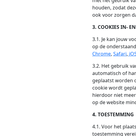
met het gebruik va
houden, zodat dez
ook voor zorgen dat
3. COOKIES IN- E
3.1. Je kan jouw v
op de onderstaande
Chrome
,
Safari
,
iOS
3.2. Het gebruik v
automatisch of ha
geplaatst worden of
cookie wordt geplaa
hierdoor niet meer
op de website mind
4. TOESTEMMING
4.1. Voor het plaa
toestemming vereis