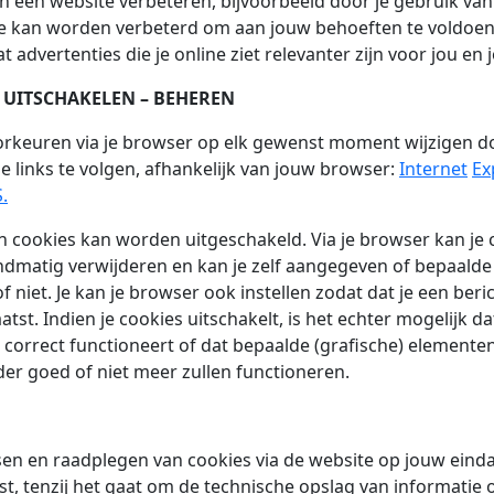
n een website verbeteren, bijvoorbeeld door je gebruik van 
e kan worden verbeterd om aan jouw behoeften te voldoen
 advertenties die je online ziet relevanter zijn voor jou en 
N UITSCHAKELEN – BEHEREN
oorkeuren via je browser op elk gewenst moment wijzigen do
 links te volgen, afhankelijk van jouw browser:
Internet
Ex
.
an cookies kan worden uitgeschakeld. Via je browser kan je 
ndmatig verwijderen en kan je zelf aangegeven of bepaald
 niet. Je kan je browser ook instellen zodat dat je een berich
tst. Indien je cookies uitschakelt, is het echter mogelijk d
 correct functioneert of dat bepaalde (grafische) elemente
er goed of niet meer zullen functioneren.
tsen en raadplegen van cookies via de website op jouw eind
t, tenzij het gaat om de technische opslag van informatie o