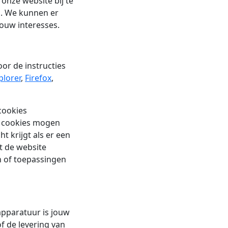
onze website bij te
. We kunnen er
jouw interesses.
or de instructies
plorer
,
Firefox
,
cookies
e cookies mogen
t krijgt als er een
at de website
n of toepassingen
apparatuur is jouw
f de levering van