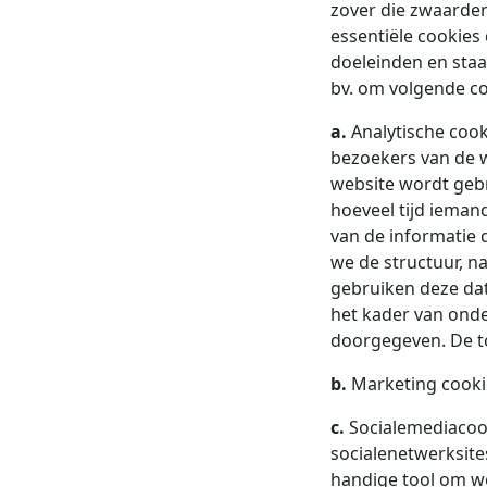
zover die zwaarder
essentiële cookies
doeleinden en staa
bv. om volgende co
a.
Analytische cook
bezoekers van de w
website wordt gebr
hoeveel tijd ieman
van de informatie 
we de structuur, n
gebruiken deze dat
het kader van ond
doorgegeven. De to
b.
Marketing cookie
c.
Socialemediacook
socialenetwerksite
handige tool om we