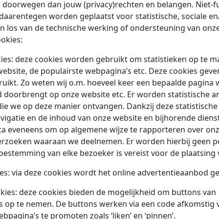
 doorwegen dan jouw (privacy)rechten en belangen. Niet-fun
 daarentegen worden geplaatst voor statistische, sociale e
n los van de technische werking of ondersteuning van onze
okies:
ies: deze cookies worden gebruikt om statistieken op te m
ebsite, de populairste webpagina’s etc. Deze cookies gev
uikt. Zo weten wij o.m. hoeveel keer een bepaalde pagina 
d doorbrengt op onze website etc. Er worden statistische 
die we op deze manier ontvangen. Dankzij deze statistisch
avigatie en de inhoud van onze website en bijhorende dien
a eveneens om op algemene wijze te rapporteren over onze
erzoeken waaraan we deelnemen. Er worden hierbij geen 
estemming van elke bezoeker is vereist voor de plaatsing 
s: via deze cookies wordt het online advertentieaanbod g
ies: deze cookies bieden de mogelijkheid om buttons van
s op te nemen. De buttons werken via een code afkomstig v
bpagina’s te promoten zoals ‘liken’ en ‘pinnen’.