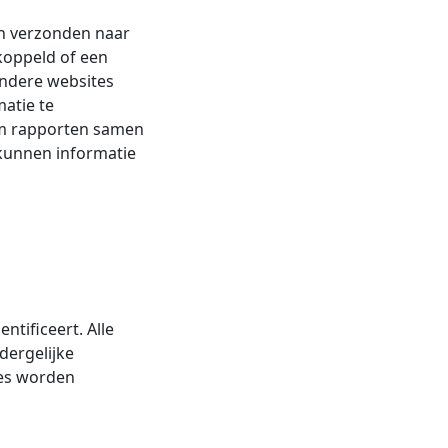
en verzonden naar
ekoppeld of een
 andere websites
atie te
om rapporten samen
 kunnen informatie
tificeert. Alle
dergelijke
ites worden