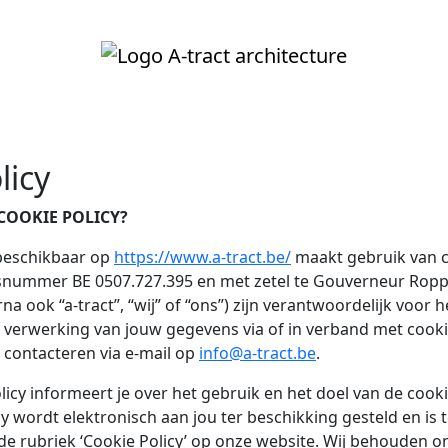
licy
COOKIE POLICY?
 beschikbaar op
https://www.a-tract.be/
maakt gebruik van co
ummer BE 0507.727.395 en met zetel te Gouverneur Roppe
rna ook “a-tract”, “wij” of “ons”) zijn verantwoordelijk voor 
 verwerking van jouw gegevens via of in verband met cook
s contacteren via e-mail op
info@a-tract.be
.
licy informeert je over het gebruik en het doel van de cook
y wordt elektronisch aan jou ter beschikking gesteld en is te
e rubriek ‘Cookie Policy’ op onze website. Wij behouden on