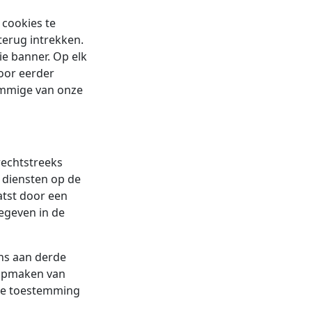
 cookies te
 terug intrekken.
ie banner. Op elk
voor eerder
sommige van onze
rechtstreeks
 diensten op de
atst door een
egeven in de
ens aan derde
 opmaken van
s je toestemming