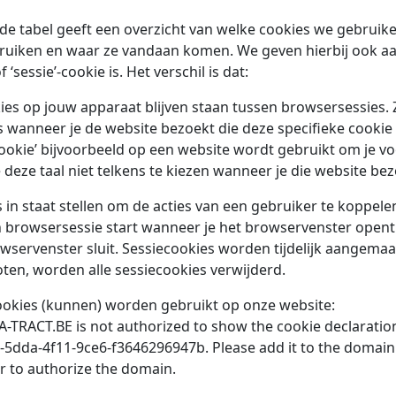
de tabel geeft een overzicht van welke cookies we gebruik
uiken en waar ze vandaan komen. We geven hierbij ook aa
‘sessie’-cookie is. Het verschil is dat:
es op jouw apparaat blijven staan tussen browsersessies.
s wanneer je de website bezoekt die deze specifieke cookie
okie’ bijvoorbeeld op een website wordt gebruikt om je vo
deze taal niet telkens te kiezen wanneer je die website bez
 in staat stellen om de acties van een gebruiker te koppele
 browsersessie start wanneer je het browservenster opent
wservenster sluit. Sessiecookies worden tijdelijk aangemaa
ten, worden alle sessiecookies verwijderd.
ookies (kunnen) worden gebruikt op onze website:
A-TRACT.BE is not authorized to show the cookie declarati
5dda-4f11-9ce6-f3646296947b. Please add it to the domain
 to authorize the domain.