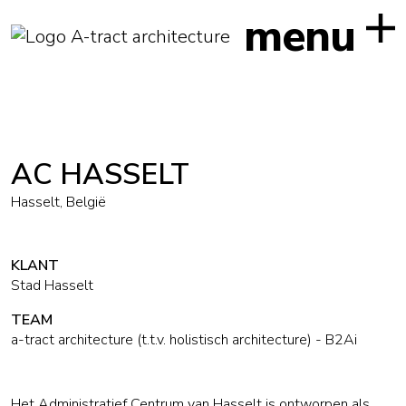
menu
AC HASSELT
Hasselt, België
KLANT
Stad Hasselt
TEAM
a-tract architecture (t.t.v. holistisch architecture) - B2Ai
Het Administratief Centrum van Hasselt is ontworpen als