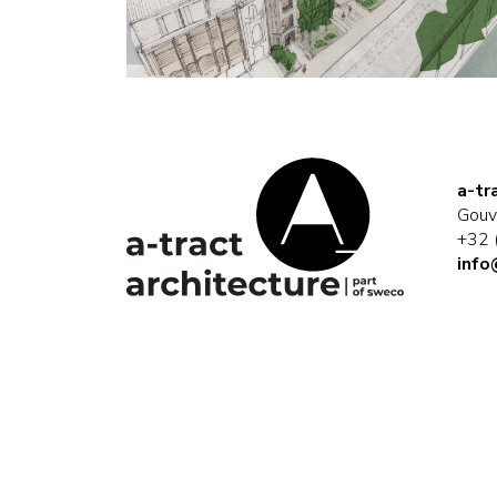
a-tr
Gouv
+32 
info