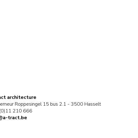
act architecture
erneur Roppesingel 15 bus 2.1 - 3500 Hasselt
(0)11 210 666
@a-tract.be