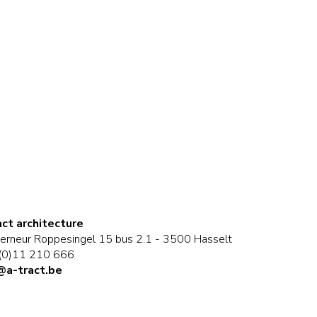
act architecture
erneur Roppesingel 15 bus 2.1 - 3500 Hasselt
(0)11 210 666
@a-tract.be